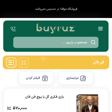
فروشگاه موقتا در دسترس نمی‌باشد
Products
search
فن فان
مرتبسازی
فیلتر کردن
بازی فکری گل یا پوچ فن فان
570,000