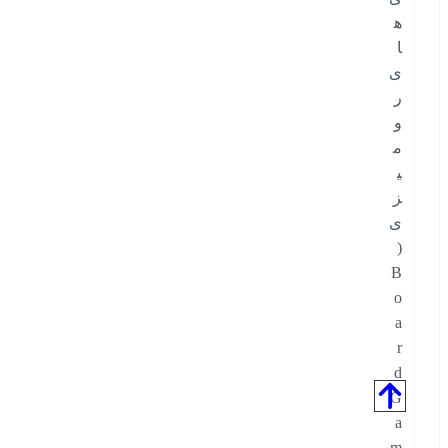
ه
ا
ی
ر
و
م
ی
ز
ی
(
B
o
a
r
d
G
a
m