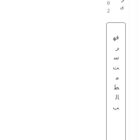
0
ی
2
فه
ر
س
ت
م
ط
ال
ب
چ
ر