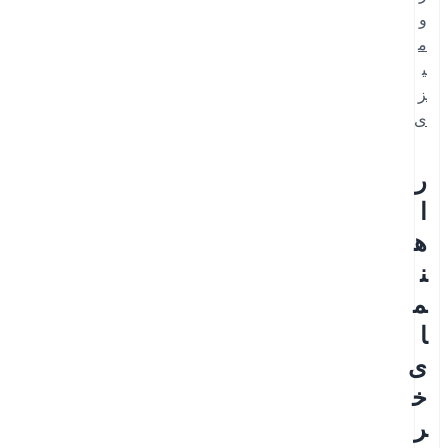
و
م
ی
ز
ی‌
ر
ا
ه
ن
م
ا
ی
خ
ر