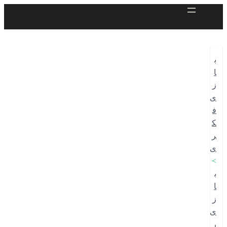
ب
ا
ز
ی
ف
ک
ر
ی
> 
ب
ا
ز
ی
ر